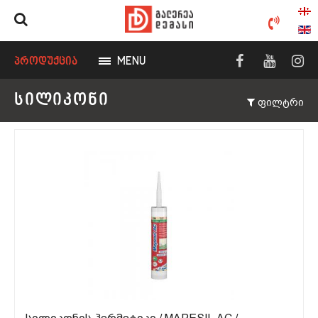
ᲞᲠᲝᲓᲣᲥᲪᲘᲐ
MENU
ᲡᲘᲚᲘᲙᲝᲜᲘ
ფილტრი