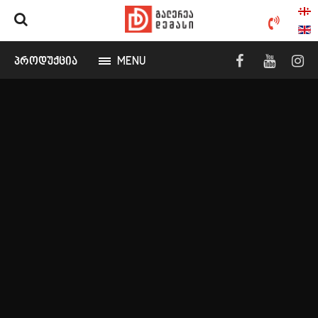
ᲞᲠᲝᲓᲣᲥᲪᲘᲐ
MENU