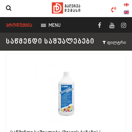
ᲞᲠᲝᲓᲣᲥᲪᲘᲐ
MENU
ᲡᲐᲬᲛᲔᲜᲓᲘ ᲡᲐᲨᲣᲐᲚᲔᲑᲔᲑᲘ
ფილტრი