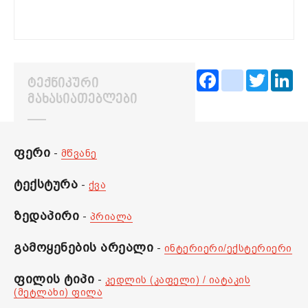
Facebook
instagram
Twitter
Lin
ᲢᲔᲥᲜᲘᲙᲣᲠᲘ
ᲛᲐᲮᲐᲡᲘᲐᲗᲔᲑᲚᲔᲑᲘ
ფერი
-
მწვანე
ტექსტურა
-
ქვა
ზედაპირი
-
პრიალა
გამოყენების არეალი
-
ინტერიერი/ექსტერიერი
ფილის ტიპი
-
კედლის (კაფელი) / იატაკის
(მეტლახი) ფილა