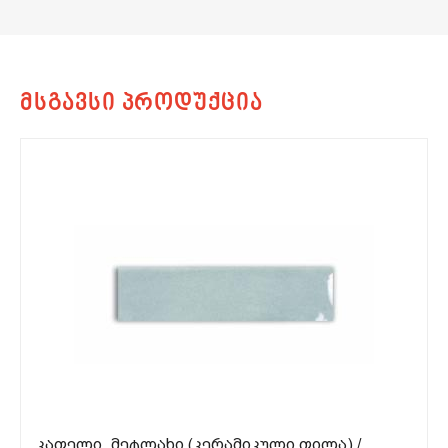
ᲙᲐᲤᲔᲚᲘ, ᲛᲔᲢᲚᲐᲮᲘ (ᲙᲔᲠᲐᲛᲘᲙᲣᲚᲘ ᲤᲘᲚᲐ) /