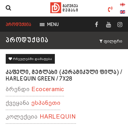
ᲞᲠᲝᲓᲣᲥᲪᲘᲐ
MENU
ᲞᲠᲝᲓᲣᲥᲪᲘᲐ
ფილტრი
რჩეულებში დამატება
ᲙᲐᲤᲔᲚᲘ, ᲛᲔᲢᲚᲐᲮᲘ (ᲙᲔᲠᲐᲛᲘᲙᲣᲚᲘ ᲤᲘᲚᲐ) /
HARLEQUIN GREEN / 7X28
ბრენდი
Ecoceramic
ქვეყანა
ესპანეთი
კოლექცია
HARLEQUIN