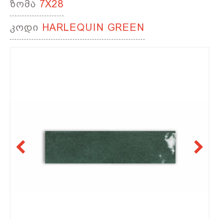
ზომა
7X28
კოდი
HARLEQUIN GREEN