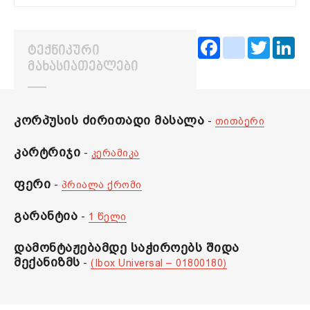
Facebook
instagram
Twitter
Lin
ᲢᲔᲥᲜᲘᲙᲣᲠᲘ
ᲛᲐᲮᲐᲡᲘᲐᲗᲔᲑᲚᲔᲑᲘ
კორპუსის ძირითადი მასალა
-
თითბერი
კარტრიჯი
-
კერამიკა
ფერი
-
პრიალა ქრომი
გარანტია
-
1 წელი
დამონტაჟებამდე საჭიროებს შიდა
მექანიზმს
-
(Ibox Universal – 01800180)