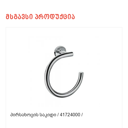
ᲞᲘᲠᲡᲐᲮᲝᲪᲘᲡ ᲡᲐᲙᲘᲓᲘ / 41724000 /