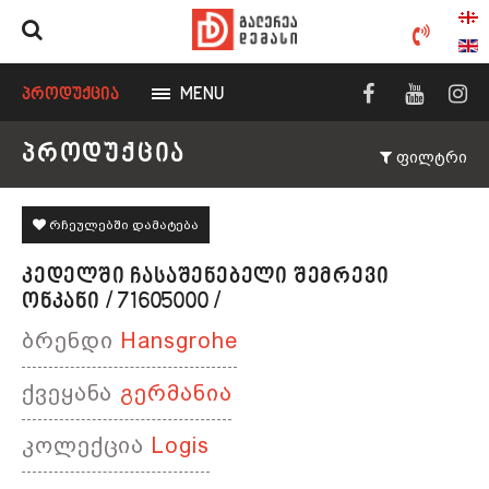
ᲞᲠᲝᲓᲣᲥᲪᲘᲐ
MENU
ᲞᲠᲝᲓᲣᲥᲪᲘᲐ
ფილტრი
რჩეულებში დამატება
ᲙᲔᲓᲔᲚᲨᲘ ᲩᲐᲡᲐᲨᲔᲜᲔᲑᲔᲚᲘ ᲨᲔᲛᲠᲔᲕᲘ
ᲝᲜᲙᲐᲜᲘ / 71605000 /
ბრენდი
Hansgrohe
ქვეყანა
გერმანია
კოლექცია
Logis