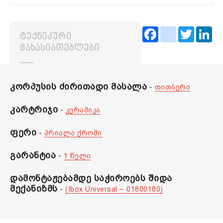
Facebook
instagram
Twitter
Lin
ᲢᲔᲥᲜᲘᲙᲣᲠᲘ
ᲛᲐᲮᲐᲡᲘᲐᲗᲔᲑᲚᲔᲑᲘ
კორპუსის ძირითადი მასალა
-
თითბერი
კარტრიჯი
-
კერამიკა
ფერი
-
პრიალა ქრომი
გარანტია
-
1 წელი
დამონტაჟებამდე საჭიროებს შიდა
მექანიზმს
-
(Ibox Universal – 01800180)