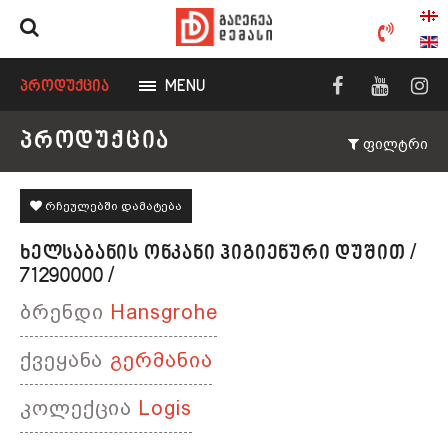
ᲞᲠᲝᲓᲣᲥᲪᲘᲐ
MENU
ᲞᲠᲝᲓᲣᲥᲪᲘᲐ
ფილტრი
რჩეულებში დამატება
ᲮᲔᲚᲡᲐᲑᲐᲜᲘᲡ ᲝᲜᲙᲐᲜᲘ ᲰᲘᲒᲘᲔᲜᲣᲠᲘ ᲓᲣᲨᲘᲗ /
71290000 /
ბრენდი
Hansgrohe
ქვეყანა
გერმანია
კოლექცია
Logis